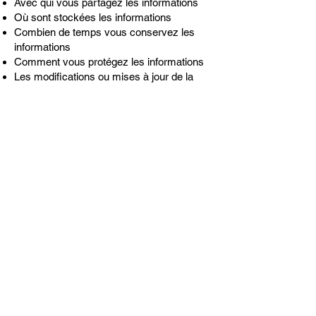
Avec qui vous partagez les informations
Où sont stockées les informations
Combien de temps vous conservez les
informations
Comment vous protégez les informations
Les modifications ou mises à jour de la
Politique de confidentialité.
Cliquez ici
pour obtenir des informations
plus détaillées sur la création de votre
politique de confidentialité.
SEIYA
40, rue des Blancs manteaux
75004 Paris
contact@seiyadesign.com